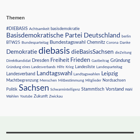
Themen
#DIEBASIS
Achtsamkeit
basisdemokratie
Basisdemokratische Partei Deutschland
berlin
Bundestagswahl
BTW25
Chemnitz
Corona
Bundesparteitag
Danke
diebasis
Demokratie
dieBasisSachsen
dieZeitung
Freiheit
Frieden
Dresden
Gründung
Direktkandidat
Gastbeitrag
Landesliste
Gründung eines Landesverbands
Hilfe
Krieg
Landesparteitag
Landtagswahl
Leipzig
Landesverband
Landtagswahlen
Nordsachsen
Machtbegrenzung
Menschen
Mitbestimmung
Mitglieder
Sachsen
Vorstand
Stammtisch
Politik
Schwarmintelligenz
Wahl
Wahlen
Zukunft
Youtube
Zwickau