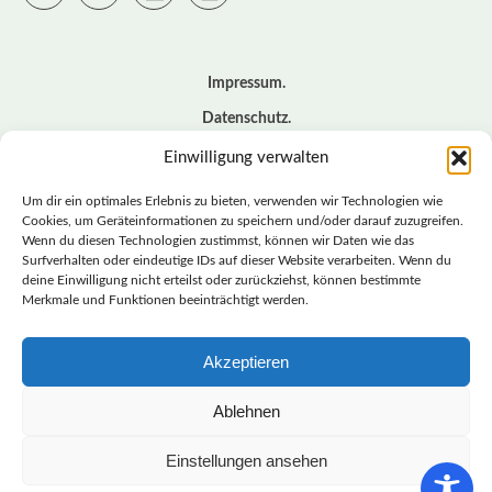
Impressum
Datenschutz
Cookie – Richtlinie (EU)
Einwilligung verwalten
Kontakt
Um dir ein optimales Erlebnis zu bieten, verwenden wir Technologien wie
Cookies, um Geräteinformationen zu speichern und/oder darauf zuzugreifen.
Wenn du diesen Technologien zustimmst, können wir Daten wie das
© BASISDEMOKRATISCHE PARTEI DEUTSCHLAND *
Surfverhalten oder eindeutige IDs auf dieser Website verarbeiten. Wenn du
LANDESVERBAND SACHSEN
deine Einwilligung nicht erteilst oder zurückziehst, können bestimmte
Merkmale und Funktionen beeinträchtigt werden.
Akzeptieren
LANDESVERBAND
SACHSEN | DIEBASIS
Ablehnen
Einstellungen ansehen
BASISDEMOKRATISCHE PARTEI DEUTSCHLAND –
LANDESVERBAND SACHSEN