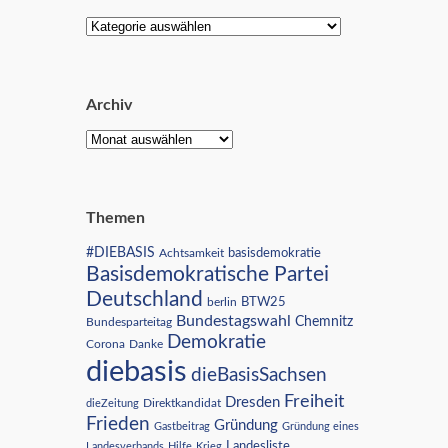
Archiv
Themen
#DIEBASIS
Achtsamkeit
basisdemokratie
Basisdemokratische Partei
Deutschland
BTW25
berlin
Bundestagswahl
Chemnitz
Bundesparteitag
Demokratie
Corona
Danke
diebasis
dieBasisSachsen
Freiheit
Dresden
Direktkandidat
dieZeitung
Frieden
Gründung
Gastbeitrag
Gründung eines
Landesliste
Landesverbands
Hilfe
Krieg