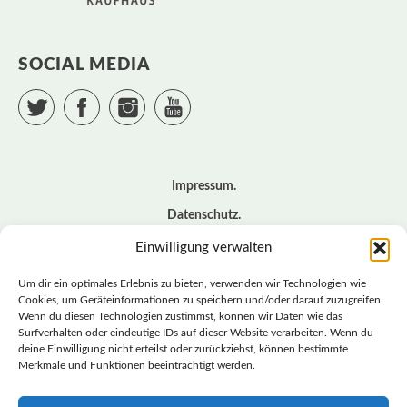
SOCIAL MEDIA
Twitter
Facebook
Instagram
YouTube
Impressum
Datenschutz
Cookie – Richtlinie (EU)
Einwilligung verwalten
Kontakt
Um dir ein optimales Erlebnis zu bieten, verwenden wir Technologien wie
Cookies, um Geräteinformationen zu speichern und/oder darauf zuzugreifen.
Wenn du diesen Technologien zustimmst, können wir Daten wie das
© BASISDEMOKRATISCHE PARTEI DEUTSCHLAND *
Surfverhalten oder eindeutige IDs auf dieser Website verarbeiten. Wenn du
LANDESVERBAND SACHSEN
deine Einwilligung nicht erteilst oder zurückziehst, können bestimmte
Merkmale und Funktionen beeinträchtigt werden.