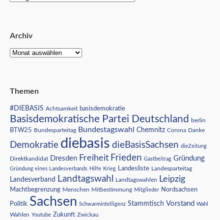
Archiv
Themen
#DIEBASIS
Achtsamkeit
basisdemokratie
Basisdemokratische Partei Deutschland
berlin
Bundestagswahl
BTW25
Chemnitz
Corona
Bundesparteitag
Danke
diebasis
Demokratie
dieBasisSachsen
dieZeitung
Freiheit
Frieden
Dresden
Gründung
Direktkandidat
Gastbeitrag
Landesliste
Gründung eines Landesverbands
Hilfe
Krieg
Landesparteitag
Landtagswahl
Leipzig
Landesverband
Landtagswahlen
Nordsachsen
Machtbegrenzung
Menschen
Mitbestimmung
Mitglieder
Sachsen
Vorstand
Stammtisch
Politik
Schwarmintelligenz
Wahl
Wahlen
Zukunft
Youtube
Zwickau