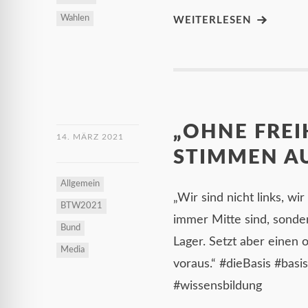
Wahlen
WEITERLESEN
„OHNE FREIH
14. MÄRZ 2021
STIMMEN AU
Allgemein
„Wir sind nicht links, wi
BTW2021
immer Mitte sind, sonder
Bund
Lager. Setzt aber einen 
Media
voraus.“ #dieBasis #bas
#wissensbildung