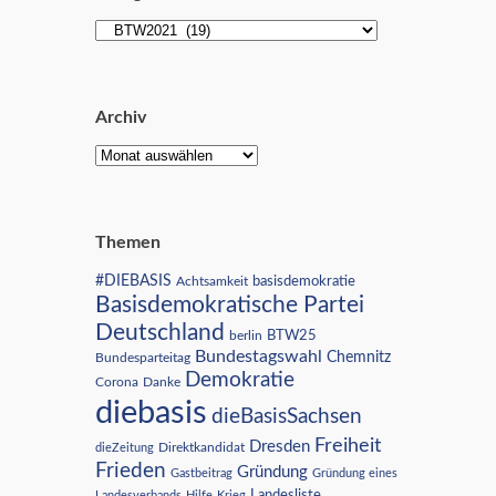
Archiv
Themen
#DIEBASIS
Achtsamkeit
basisdemokratie
Basisdemokratische Partei
Deutschland
BTW25
berlin
Bundestagswahl
Chemnitz
Bundesparteitag
Demokratie
Corona
Danke
diebasis
dieBasisSachsen
Freiheit
Dresden
Direktkandidat
dieZeitung
Frieden
Gründung
Gastbeitrag
Gründung eines
Landesliste
Landesverbands
Hilfe
Krieg