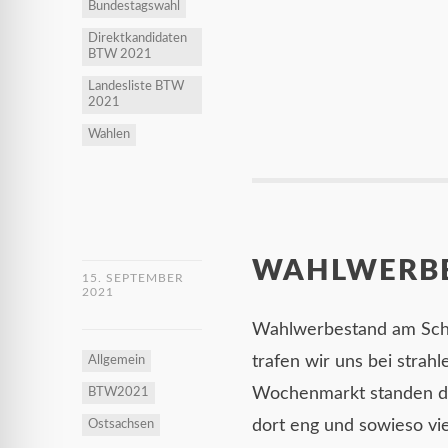
Bundestagswahl
Direktkandidaten
BTW 2021
Landesliste BTW
2021
Wahlen
WAHLWERBE
15. SEPTEMBER
2021
Wahlwerbestand am Schi
trafen wir uns bei strah
Allgemein
Wochenmarkt standen di
BTW2021
dort eng und sowieso vi
Ostsachsen