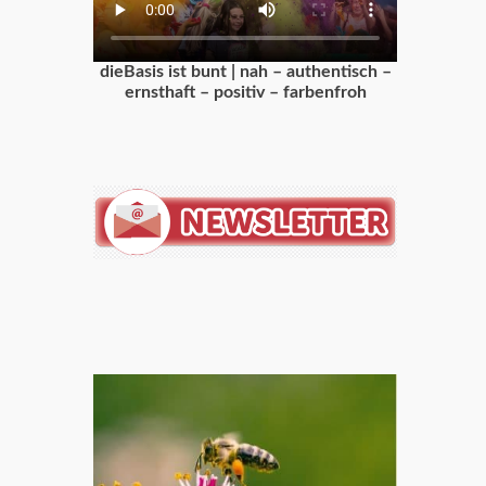
dieBasis ist bunt | nah – authentisch –
ernsthaft – positiv – farbenfroh