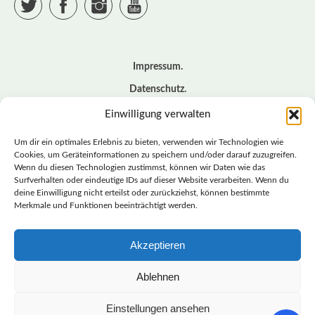
Impressum
Datenschutz
Cookie – Richtlinie (EU)
Einwilligung verwalten
Kontakt
Um dir ein optimales Erlebnis zu bieten, verwenden wir Technologien wie
Cookies, um Geräteinformationen zu speichern und/oder darauf zuzugreifen.
Wenn du diesen Technologien zustimmst, können wir Daten wie das
© BASISDEMOKRATISCHE PARTEI DEUTSCHLAND *
Surfverhalten oder eindeutige IDs auf dieser Website verarbeiten. Wenn du
LANDESVERBAND SACHSEN
deine Einwilligung nicht erteilst oder zurückziehst, können bestimmte
Merkmale und Funktionen beeinträchtigt werden.
Akzeptieren
LANDESVERBAND
SACHSEN | DIEBASIS
Ablehnen
Einstellungen ansehen
BASISDEMOKRATISCHE PARTEI DEUTSCHLAND –