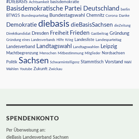
#DIEBASIS
Achtsamkeit
basisdemokratie
Basisdemokratische Partei Deutschland
berlin
Bundestagswahl
BTW25
Chemnitz
Corona
Bundesparteitag
Danke
diebasis
Demokratie
dieBasisSachsen
dieZeitung
Freiheit
Frieden
Dresden
Gründung
Direktkandidat
Gastbeitrag
Landesliste
Gründung eines Landesverbands
Hilfe
Krieg
Landesparteitag
Landtagswahl
Leipzig
Landesverband
Landtagswahlen
Nordsachsen
Machtbegrenzung
Menschen
Mitbestimmung
Mitglieder
Sachsen
Vorstand
Stammtisch
Politik
Schwarmintelligenz
Wahl
Wahlen
Zukunft
Youtube
Zwickau
SPENDENKONTO
Per Überweisung an:
dieBasis Landesverband Sachsen