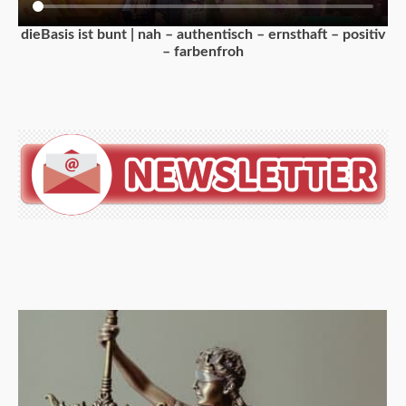
dieBasis ist bunt | nah – authentisch – ernsthaft – positiv
– farbenfroh