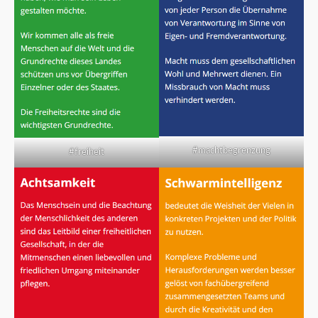
#machtbegrenzung
#freiheit