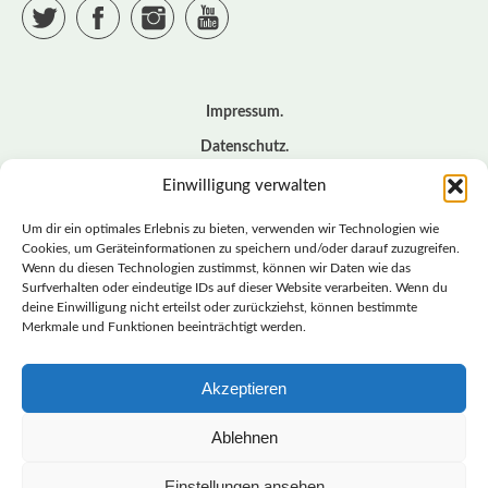
Twitter
Facebook
Instagram
YouTube
Impressum
Datenschutz
Cookie – Richtlinie (EU)
Einwilligung verwalten
Kontakt
Um dir ein optimales Erlebnis zu bieten, verwenden wir Technologien wie
Cookies, um Geräteinformationen zu speichern und/oder darauf zuzugreifen.
Wenn du diesen Technologien zustimmst, können wir Daten wie das
© BASISDEMOKRATISCHE PARTEI DEUTSCHLAND *
Surfverhalten oder eindeutige IDs auf dieser Website verarbeiten. Wenn du
LANDESVERBAND SACHSEN
deine Einwilligung nicht erteilst oder zurückziehst, können bestimmte
Merkmale und Funktionen beeinträchtigt werden.
Akzeptieren
LANDESVERBAND
SACHSEN | DIEBASIS
Ablehnen
Einstellungen ansehen
BASISDEMOKRATISCHE PARTEI DEUTSCHLAND –