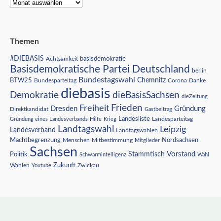
Themen
#DIEBASIS
Achtsamkeit
basisdemokratie
Basisdemokratische Partei Deutschland
berlin
Bundestagswahl
BTW25
Chemnitz
Corona
Bundesparteitag
Danke
diebasis
Demokratie
dieBasisSachsen
dieZeitung
Freiheit
Frieden
Dresden
Gründung
Direktkandidat
Gastbeitrag
Landesliste
Gründung eines Landesverbands
Hilfe
Krieg
Landesparteitag
Landtagswahl
Leipzig
Landesverband
Landtagswahlen
Nordsachsen
Machtbegrenzung
Menschen
Mitbestimmung
Mitglieder
Sachsen
Vorstand
Stammtisch
Politik
Schwarmintelligenz
Wahl
Wahlen
Zukunft
Youtube
Zwickau