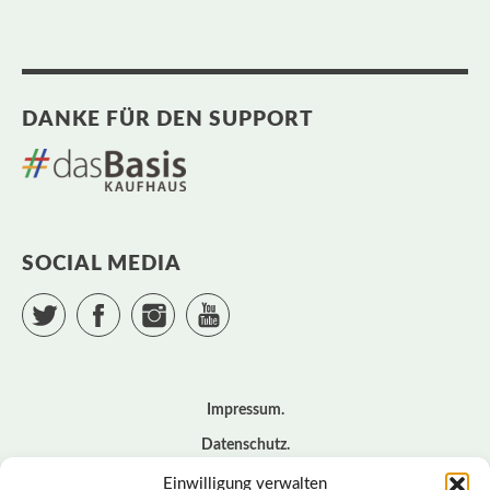
DANKE FÜR DEN SUPPORT
SOCIAL MEDIA
Twitter
Facebook
Instagram
YouTube
Impressum
Datenschutz
Cookie – Richtlinie (EU)
Einwilligung verwalten