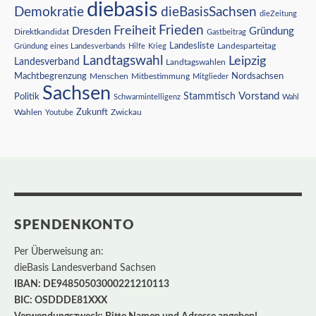
diebasis
Demokratie
dieBasisSachsen
dieZeitung
Freiheit
Frieden
Dresden
Gründung
Direktkandidat
Gastbeitrag
Landesliste
Gründung eines Landesverbands
Hilfe
Krieg
Landesparteitag
Landtagswahl
Leipzig
Landesverband
Landtagswahlen
Nordsachsen
Machtbegrenzung
Menschen
Mitbestimmung
Mitglieder
Sachsen
Vorstand
Stammtisch
Politik
Schwarmintelligenz
Wahl
Wahlen
Zukunft
Youtube
Zwickau
SPENDENKONTO
Per Überweisung an:
dieBasis Landesverband Sachsen
IBAN: DE94850503000221210113
BIC: OSDDDE81XXX