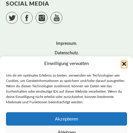
SOCIAL MEDIA
Twitter
Facebook
Instagram
YouTube
Impressum
Datenschutz
Cookie – Richtlinie (EU)
Einwilligung verwalten
Kontakt
Um dir ein optimales Erlebnis zu bieten, verwenden wir Technologien wie
Cookies, um Geräteinformationen zu speichern und/oder darauf zuzugreifen.
Wenn du diesen Technologien zustimmst, können wir Daten wie das
© BASISDEMOKRATISCHE PARTEI DEUTSCHLAND *
Surfverhalten oder eindeutige IDs auf dieser Website verarbeiten. Wenn du
LANDESVERBAND SACHSEN
deine Einwilligung nicht erteilst oder zurückziehst, können bestimmte
Merkmale und Funktionen beeinträchtigt werden.
Akzeptieren
LANDESVERBAND
SACHSEN | DIEBASIS
Ablehnen