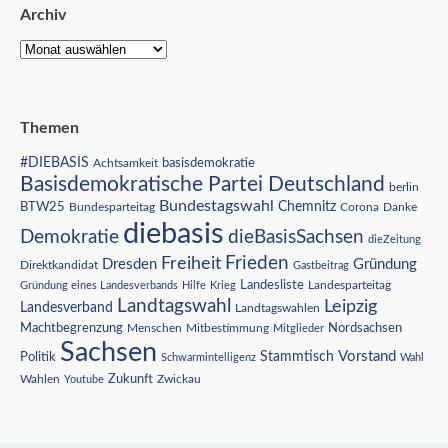
Archiv
Themen
#DIEBASIS
Achtsamkeit
basisdemokratie
Basisdemokratische Partei Deutschland
berlin
Bundestagswahl
BTW25
Chemnitz
Corona
Bundesparteitag
Danke
diebasis
Demokratie
dieBasisSachsen
dieZeitung
Freiheit
Frieden
Dresden
Gründung
Direktkandidat
Gastbeitrag
Landesliste
Gründung eines Landesverbands
Hilfe
Krieg
Landesparteitag
Landtagswahl
Leipzig
Landesverband
Landtagswahlen
Nordsachsen
Machtbegrenzung
Menschen
Mitbestimmung
Mitglieder
Sachsen
Vorstand
Stammtisch
Politik
Schwarmintelligenz
Wahl
Wahlen
Zukunft
Youtube
Zwickau