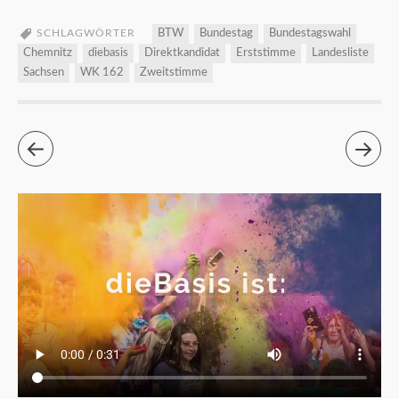
SCHLAGWÖRTER
BTW
Bundestag
Bundestagswahl
Chemnitz
diebasis
Direktkandidat
Erststimme
Landesliste
Sachsen
WK 162
Zweitstimme