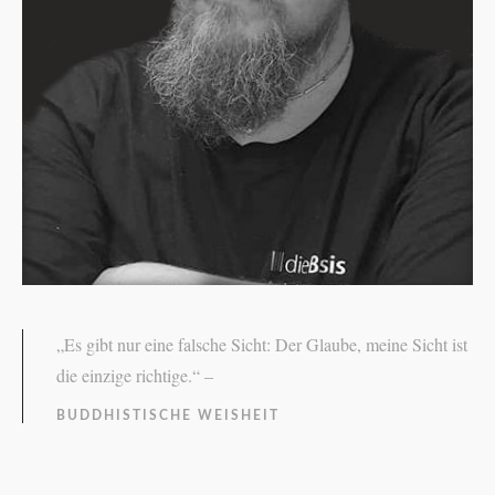
„Es gibt nur eine falsche Sicht: Der Glaube, meine Sicht ist
die einzige richtige.“ –
BUDDHISTISCHE WEISHEIT