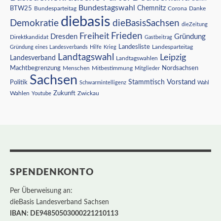
Bundestagswahl
BTW25
Chemnitz
Corona
Bundesparteitag
Danke
diebasis
Demokratie
dieBasisSachsen
dieZeitung
Freiheit
Frieden
Dresden
Gründung
Direktkandidat
Gastbeitrag
Landesliste
Gründung eines Landesverbands
Hilfe
Krieg
Landesparteitag
Landtagswahl
Leipzig
Landesverband
Landtagswahlen
Nordsachsen
Machtbegrenzung
Menschen
Mitbestimmung
Mitglieder
Sachsen
Vorstand
Stammtisch
Politik
Schwarmintelligenz
Wahl
Wahlen
Zukunft
Youtube
Zwickau
SPENDENKONTO
Per Überweisung an:
dieBasis Landesverband Sachsen
IBAN: DE94850503000221210113