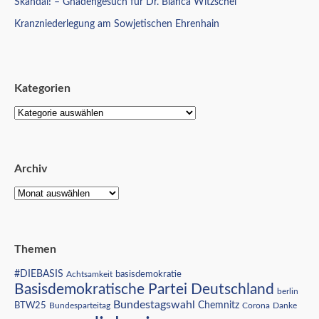
Skandal! – Gnadengesuch für Dr. Bianca Witzschel
Kranzniederlegung am Sowjetischen Ehrenhain
Kategorien
Archiv
Themen
#DIEBASIS
Achtsamkeit
basisdemokratie
Basisdemokratische Partei Deutschland
berlin
Bundestagswahl
BTW25
Chemnitz
Corona
Bundesparteitag
Danke