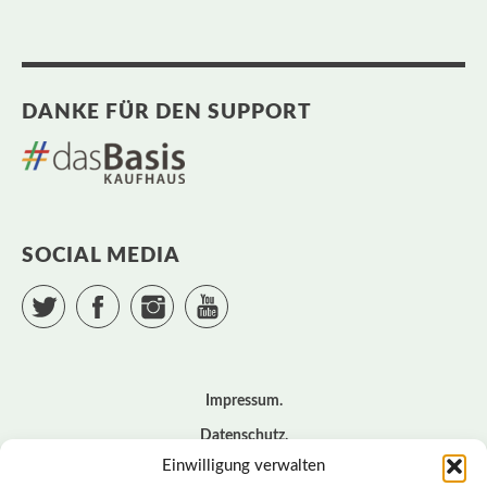
DANKE FÜR DEN SUPPORT
SOCIAL MEDIA
Twitter
Facebook
Instagram
YouTube
Impressum
Datenschutz
Einwilligung verwalten
Cookie – Richtlinie (EU)