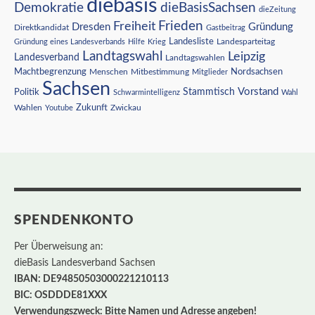
diebasis
Demokratie
dieBasisSachsen
dieZeitung
Freiheit
Frieden
Dresden
Gründung
Direktkandidat
Gastbeitrag
Landesliste
Gründung eines Landesverbands
Hilfe
Krieg
Landesparteitag
Landtagswahl
Leipzig
Landesverband
Landtagswahlen
Nordsachsen
Machtbegrenzung
Menschen
Mitbestimmung
Mitglieder
Sachsen
Vorstand
Stammtisch
Politik
Schwarmintelligenz
Wahl
Wahlen
Zukunft
Youtube
Zwickau
SPENDENKONTO
Per Überweisung an:
dieBasis Landesverband Sachsen
IBAN: DE94850503000221210113
BIC: OSDDDE81XXX
Verwendungszweck: Bitte Namen und Adresse angeben!