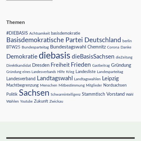
Themen
#DIEBASIS
Achtsamkeit
basisdemokratie
Basisdemokratische Partei Deutschland
berlin
Bundestagswahl
BTW25
Chemnitz
Corona
Bundesparteitag
Danke
diebasis
Demokratie
dieBasisSachsen
dieZeitung
Freiheit
Frieden
Dresden
Gründung
Direktkandidat
Gastbeitrag
Landesliste
Gründung eines Landesverbands
Hilfe
Krieg
Landesparteitag
Landtagswahl
Leipzig
Landesverband
Landtagswahlen
Nordsachsen
Machtbegrenzung
Menschen
Mitbestimmung
Mitglieder
Sachsen
Vorstand
Stammtisch
Politik
Schwarmintelligenz
Wahl
Wahlen
Zukunft
Youtube
Zwickau