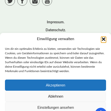
Impressum
Datenschutz
Cookie – Richtlinie (EU)
Einwilligung verwalten
Kontakt
Um dir ein optimales Erlebnis zu bieten, verwenden wir Technologien wie
Cookies, um Geräteinformationen zu speichern und/oder darauf zuzugreifen.
Wenn du diesen Technologien zustimmst, können wir Daten wie das
© BASISDEMOKRATISCHE PARTEI DEUTSCHLAND *
Surfverhalten oder eindeutige IDs auf dieser Website verarbeiten. Wenn du
LANDESVERBAND SACHSEN
deine Einwilligung nicht erteilst oder zurückziehst, können bestimmte
Merkmale und Funktionen beeinträchtigt werden.
Akzeptieren
LANDESVERBAND
SACHSEN | DIEBASIS
Ablehnen
Einstellungen ansehen
BASISDEMOKRATISCHE PARTEI DEUTSCHLAND –