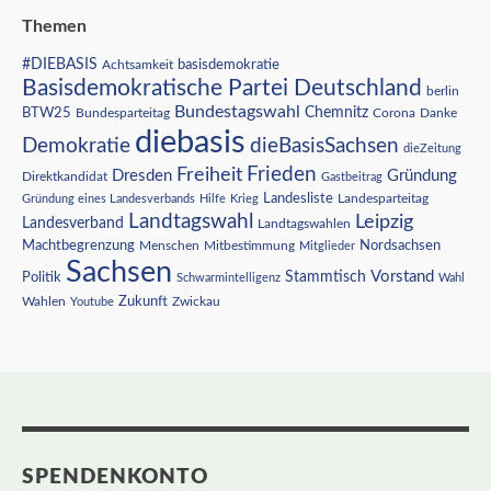
Themen
#DIEBASIS
Achtsamkeit
basisdemokratie
Basisdemokratische Partei Deutschland
berlin
Bundestagswahl
BTW25
Chemnitz
Corona
Bundesparteitag
Danke
diebasis
Demokratie
dieBasisSachsen
dieZeitung
Freiheit
Frieden
Dresden
Gründung
Direktkandidat
Gastbeitrag
Landesliste
Gründung eines Landesverbands
Hilfe
Krieg
Landesparteitag
Landtagswahl
Leipzig
Landesverband
Landtagswahlen
Nordsachsen
Machtbegrenzung
Menschen
Mitbestimmung
Mitglieder
Sachsen
Vorstand
Stammtisch
Politik
Schwarmintelligenz
Wahl
Wahlen
Zukunft
Youtube
Zwickau
SPENDENKONTO