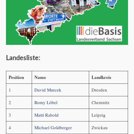
Landesliste
:
Position
Name
Landkreis
1
David Murcek
Dresden
2
Romy Löbel
Chemnitz
3
Matti Rabold
Leipzig
4
Michael Goldberger
Zwickau