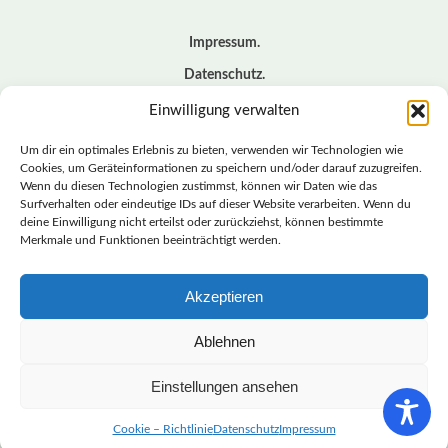
Impressum
Datenschutz
Cookie – Richtlinie (EU)
Einwilligung verwalten
Kontakt
Um dir ein optimales Erlebnis zu bieten, verwenden wir Technologien wie
Cookies, um Geräteinformationen zu speichern und/oder darauf zuzugreifen.
Wenn du diesen Technologien zustimmst, können wir Daten wie das
© BASISDEMOKRATISCHE PARTEI DEUTSCHLAND *
Surfverhalten oder eindeutige IDs auf dieser Website verarbeiten. Wenn du
LANDESVERBAND SACHSEN
deine Einwilligung nicht erteilst oder zurückziehst, können bestimmte
Merkmale und Funktionen beeinträchtigt werden.
Akzeptieren
LANDESVERBAND
SACHSEN | DIEBASIS
Ablehnen
Einstellungen ansehen
BASISDEMOKRATISCHE PARTEI DEUTSCHLAND –
LANDESVERBAND SACHSEN
Cookie – Richtlinie
Datenschutz
Impressum