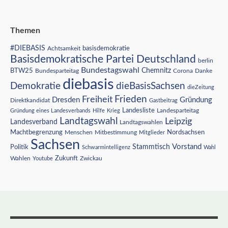
Themen
#DIEBASIS
Achtsamkeit
basisdemokratie
Basisdemokratische Partei Deutschland
berlin
Bundestagswahl
BTW25
Chemnitz
Corona
Bundesparteitag
Danke
diebasis
Demokratie
dieBasisSachsen
dieZeitung
Freiheit
Frieden
Dresden
Gründung
Direktkandidat
Gastbeitrag
Landesliste
Gründung eines Landesverbands
Hilfe
Krieg
Landesparteitag
Landtagswahl
Leipzig
Landesverband
Landtagswahlen
Nordsachsen
Machtbegrenzung
Menschen
Mitbestimmung
Mitglieder
Sachsen
Vorstand
Stammtisch
Politik
Schwarmintelligenz
Wahl
Wahlen
Zukunft
Youtube
Zwickau