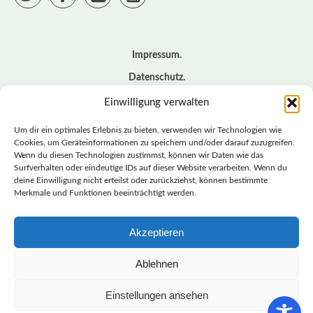
Impressum
Datenschutz
Cookie – Richtlinie (EU)
Einwilligung verwalten
Kontakt
Um dir ein optimales Erlebnis zu bieten, verwenden wir Technologien wie
Cookies, um Geräteinformationen zu speichern und/oder darauf zuzugreifen.
Wenn du diesen Technologien zustimmst, können wir Daten wie das
© BASISDEMOKRATISCHE PARTEI DEUTSCHLAND *
Surfverhalten oder eindeutige IDs auf dieser Website verarbeiten. Wenn du
LANDESVERBAND SACHSEN
deine Einwilligung nicht erteilst oder zurückziehst, können bestimmte
Merkmale und Funktionen beeinträchtigt werden.
Akzeptieren
LANDESVERBAND
SACHSEN | DIEBASIS
Ablehnen
Einstellungen ansehen
BASISDEMOKRATISCHE PARTEI DEUTSCHLAND –
LANDESVERBAND SACHSEN