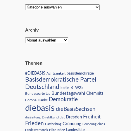
Archiv
Themen
#DIEBASIS
Achtsamkeit
basisdemokratie
Basisdemokratische Partei
Deutschland
BTW25
berlin
Bundestagswahl
Chemnitz
Bundesparteitag
Demokratie
Corona
Danke
diebasis
dieBasisSachsen
Freiheit
Dresden
Direktkandidat
dieZeitung
Frieden
Gründung
Gastbeitrag
Gründung eines
Landesliste
Landesverbands
Hilfe
Krieg