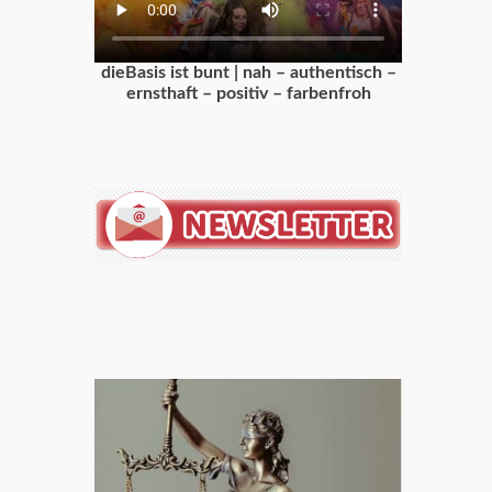
dieBasis ist bunt | nah – authentisch –
ernsthaft – positiv – farbenfroh