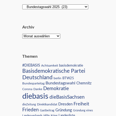
Archiv
Themen
#DIEBASIS
Achtsamkeit
basisdemokratie
Basisdemokratische Partei
Deutschland
BTW25
berlin
Bundestagswahl
Chemnitz
Bundesparteitag
Demokratie
Corona
Danke
diebasis
dieBasisSachsen
Freiheit
Dresden
Direktkandidat
dieZeitung
Frieden
Gründung
Gastbeitrag
Gründung eines
Landesliste
Landesverbands
Hilfe
Krieg