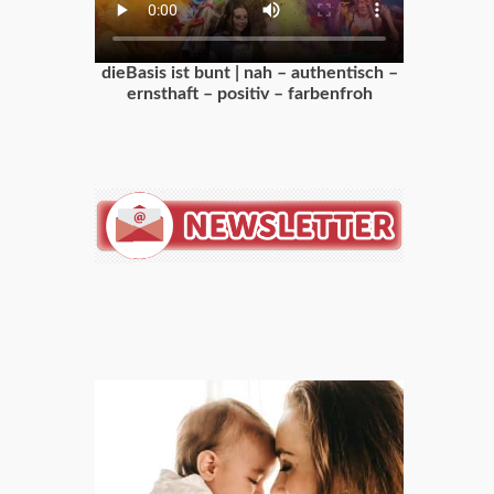
dieBasis ist bunt | nah – authentisch –
ernsthaft – positiv – farbenfroh