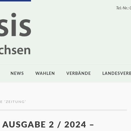
Tel.-Nr
NEWS
WAHLEN
VERBÄNDE
LANDESVER
E ‘
ZEITUNG
’
 AUSGABE 2 / 2024 –