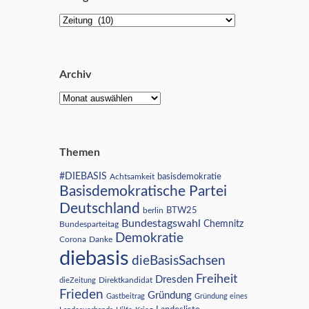
Archiv
Themen
#DIEBASIS
Achtsamkeit
basisdemokratie
Basisdemokratische Partei
Deutschland
BTW25
berlin
Bundestagswahl
Chemnitz
Bundesparteitag
Demokratie
Corona
Danke
diebasis
dieBasisSachsen
Freiheit
Dresden
Direktkandidat
dieZeitung
Frieden
Gründung
Gastbeitrag
Gründung eines