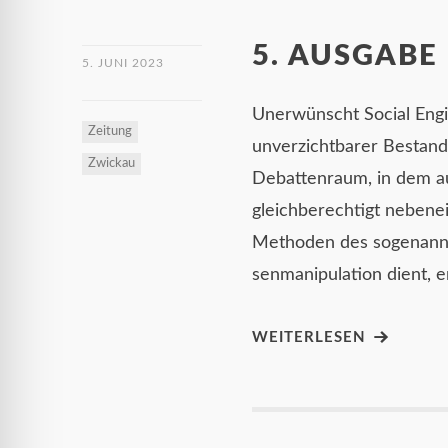
5. AUSGABE
5. JUNI 2023
Unerwünscht Social Engi
Zeitung
unverzichtbarer Bestandt
Zwickau
Debattenraum, in dem a
gleichberechtigt nebene
Methoden des sogenannt
senmanipulation dient, er
WEITERLESEN