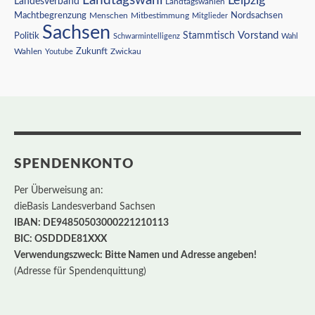
Leipzig
Landesverband
Landtagswahlen
Nordsachsen
Machtbegrenzung
Menschen
Mitbestimmung
Mitglieder
Sachsen
Vorstand
Stammtisch
Politik
Schwarmintelligenz
Wahl
Wahlen
Zukunft
Youtube
Zwickau
SPENDENKONTO
Per Überweisung an:
dieBasis Landesverband Sachsen
IBAN: DE94850503000221210113
BIC: OSDDDE81XXX
Verwendungszweck: Bitte Namen und Adresse angeben!
(Adresse für Spendenquittung)