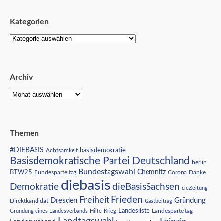
Kategorien
Archiv
Themen
#DIEBASIS
Achtsamkeit
basisdemokratie
Basisdemokratische Partei Deutschland
berlin
Bundestagswahl
BTW25
Chemnitz
Corona
Bundesparteitag
Danke
diebasis
Demokratie
dieBasisSachsen
dieZeitung
Freiheit
Frieden
Dresden
Gründung
Direktkandidat
Gastbeitrag
Landesliste
Gründung eines Landesverbands
Hilfe
Krieg
Landesparteitag
Landtagswahl