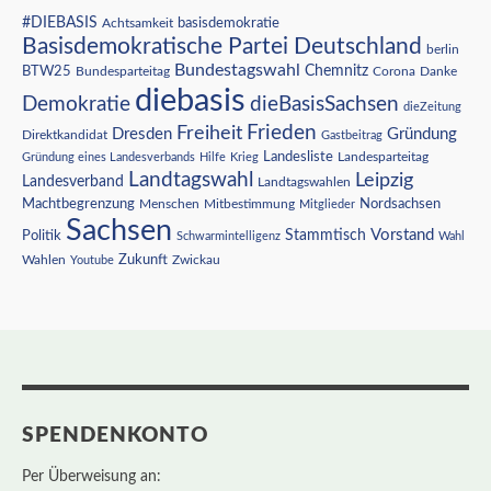
#DIEBASIS
Achtsamkeit
basisdemokratie
Basisdemokratische Partei Deutschland
berlin
Bundestagswahl
BTW25
Chemnitz
Corona
Bundesparteitag
Danke
diebasis
Demokratie
dieBasisSachsen
dieZeitung
Freiheit
Frieden
Dresden
Gründung
Direktkandidat
Gastbeitrag
Landesliste
Gründung eines Landesverbands
Hilfe
Krieg
Landesparteitag
Landtagswahl
Leipzig
Landesverband
Landtagswahlen
Nordsachsen
Machtbegrenzung
Menschen
Mitbestimmung
Mitglieder
Sachsen
Vorstand
Stammtisch
Politik
Schwarmintelligenz
Wahl
Wahlen
Zukunft
Youtube
Zwickau
SPENDENKONTO
Per Überweisung an: