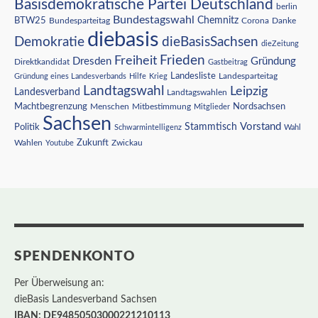
Basisdemokratische Partei Deutschland
berlin
Bundestagswahl
BTW25
Chemnitz
Corona
Bundesparteitag
Danke
diebasis
Demokratie
dieBasisSachsen
dieZeitung
Freiheit
Frieden
Dresden
Gründung
Direktkandidat
Gastbeitrag
Landesliste
Gründung eines Landesverbands
Hilfe
Krieg
Landesparteitag
Landtagswahl
Leipzig
Landesverband
Landtagswahlen
Nordsachsen
Machtbegrenzung
Menschen
Mitbestimmung
Mitglieder
Sachsen
Vorstand
Stammtisch
Politik
Schwarmintelligenz
Wahl
Wahlen
Zukunft
Youtube
Zwickau
SPENDENKONTO
Per Überweisung an:
dieBasis Landesverband Sachsen
IBAN: DE94850503000221210113