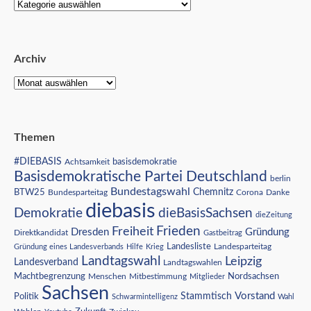
Archiv
Themen
#DIEBASIS
Achtsamkeit
basisdemokratie
Basisdemokratische Partei Deutschland
berlin
Bundestagswahl
BTW25
Chemnitz
Corona
Bundesparteitag
Danke
diebasis
Demokratie
dieBasisSachsen
dieZeitung
Freiheit
Frieden
Dresden
Gründung
Direktkandidat
Gastbeitrag
Landesliste
Gründung eines Landesverbands
Hilfe
Krieg
Landesparteitag
Landtagswahl
Leipzig
Landesverband
Landtagswahlen
Nordsachsen
Machtbegrenzung
Menschen
Mitbestimmung
Mitglieder
Sachsen
Vorstand
Stammtisch
Politik
Schwarmintelligenz
Wahl