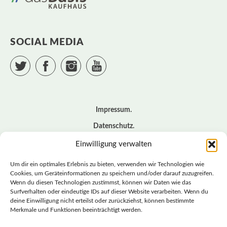
SOCIAL MEDIA
Twitter
Facebook
Instagram
YouTube
Impressum
Datenschutz
Cookie – Richtlinie (EU)
Einwilligung verwalten
Kontakt
Um dir ein optimales Erlebnis zu bieten, verwenden wir Technologien wie
Cookies, um Geräteinformationen zu speichern und/oder darauf zuzugreifen.
Wenn du diesen Technologien zustimmst, können wir Daten wie das
© BASISDEMOKRATISCHE PARTEI DEUTSCHLAND *
Surfverhalten oder eindeutige IDs auf dieser Website verarbeiten. Wenn du
LANDESVERBAND SACHSEN
deine Einwilligung nicht erteilst oder zurückziehst, können bestimmte
Merkmale und Funktionen beeinträchtigt werden.