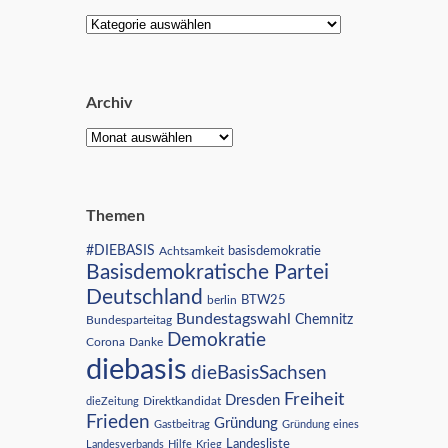
Archiv
Themen
#DIEBASIS
Achtsamkeit
basisdemokratie
Basisdemokratische Partei
Deutschland
BTW25
berlin
Bundestagswahl
Chemnitz
Bundesparteitag
Demokratie
Corona
Danke
diebasis
dieBasisSachsen
Freiheit
Dresden
Direktkandidat
dieZeitung
Frieden
Gründung
Gastbeitrag
Gründung eines
Landesliste
Landesverbands
Hilfe
Krieg