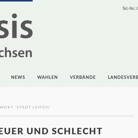
Tel.-Nr
NEWS
WAHLEN
VERBÄNDE
LANDESVER
GWORT ‘
STADT LEIPZIG
’
TEUER UND SCHLECHT