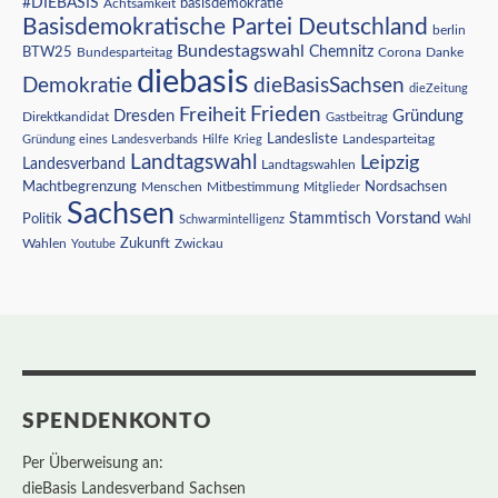
#DIEBASIS
Achtsamkeit
basisdemokratie
Basisdemokratische Partei Deutschland
berlin
Bundestagswahl
BTW25
Chemnitz
Corona
Bundesparteitag
Danke
diebasis
Demokratie
dieBasisSachsen
dieZeitung
Freiheit
Frieden
Dresden
Gründung
Direktkandidat
Gastbeitrag
Landesliste
Gründung eines Landesverbands
Hilfe
Krieg
Landesparteitag
Landtagswahl
Leipzig
Landesverband
Landtagswahlen
Nordsachsen
Machtbegrenzung
Menschen
Mitbestimmung
Mitglieder
Sachsen
Vorstand
Stammtisch
Politik
Schwarmintelligenz
Wahl
Wahlen
Zukunft
Youtube
Zwickau
SPENDENKONTO
Per Überweisung an:
dieBasis Landesverband Sachsen