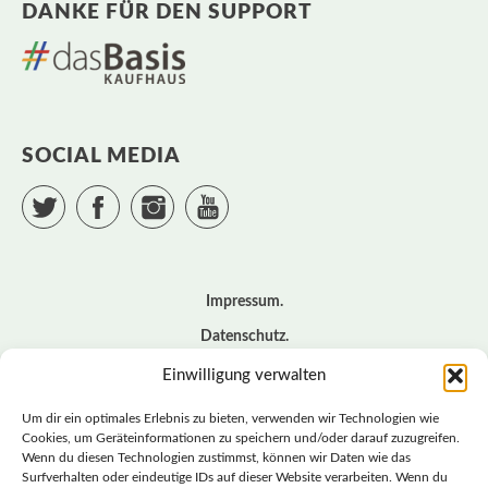
DANKE FÜR DEN SUPPORT
SOCIAL MEDIA
Twitter
Facebook
Instagram
YouTube
Impressum
Datenschutz
Cookie – Richtlinie (EU)
Einwilligung verwalten
Kontakt
Um dir ein optimales Erlebnis zu bieten, verwenden wir Technologien wie
Cookies, um Geräteinformationen zu speichern und/oder darauf zuzugreifen.
Wenn du diesen Technologien zustimmst, können wir Daten wie das
© BASISDEMOKRATISCHE PARTEI DEUTSCHLAND *
Surfverhalten oder eindeutige IDs auf dieser Website verarbeiten. Wenn du
LANDESVERBAND SACHSEN