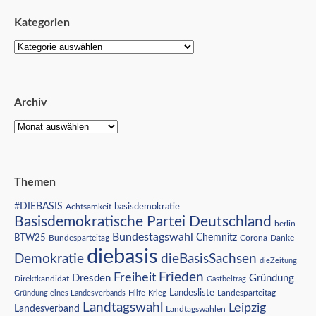
Kategorien
Archiv
Themen
#DIEBASIS
Achtsamkeit
basisdemokratie
Basisdemokratische Partei Deutschland
berlin
Bundestagswahl
BTW25
Chemnitz
Corona
Bundesparteitag
Danke
diebasis
Demokratie
dieBasisSachsen
dieZeitung
Freiheit
Frieden
Dresden
Gründung
Direktkandidat
Gastbeitrag
Landesliste
Gründung eines Landesverbands
Hilfe
Krieg
Landesparteitag
Landtagswahl
Leipzig
Landesverband
Landtagswahlen