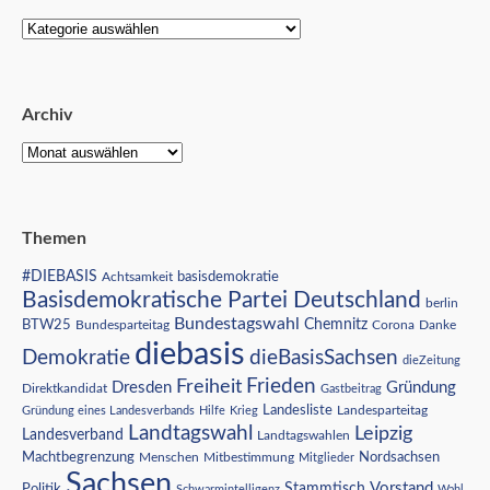
Archiv
Themen
#DIEBASIS
Achtsamkeit
basisdemokratie
Basisdemokratische Partei Deutschland
berlin
Bundestagswahl
BTW25
Chemnitz
Corona
Bundesparteitag
Danke
diebasis
Demokratie
dieBasisSachsen
dieZeitung
Freiheit
Frieden
Dresden
Gründung
Direktkandidat
Gastbeitrag
Landesliste
Gründung eines Landesverbands
Hilfe
Krieg
Landesparteitag
Landtagswahl
Leipzig
Landesverband
Landtagswahlen
Nordsachsen
Machtbegrenzung
Menschen
Mitbestimmung
Mitglieder
Sachsen
Vorstand
Stammtisch
Politik
Schwarmintelligenz
Wahl