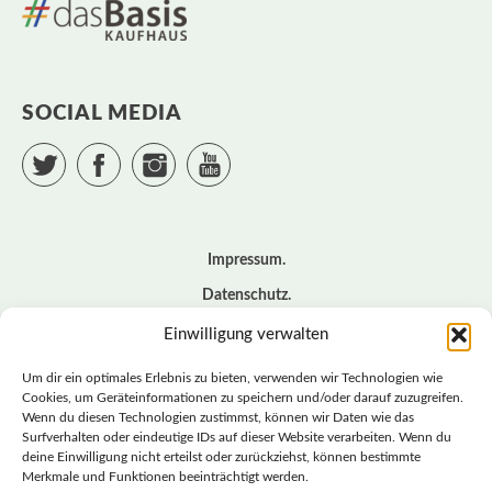
SOCIAL MEDIA
Twitter
Facebook
Instagram
YouTube
Impressum
Datenschutz
Cookie – Richtlinie (EU)
Einwilligung verwalten
Kontakt
Um dir ein optimales Erlebnis zu bieten, verwenden wir Technologien wie
Cookies, um Geräteinformationen zu speichern und/oder darauf zuzugreifen.
Wenn du diesen Technologien zustimmst, können wir Daten wie das
© BASISDEMOKRATISCHE PARTEI DEUTSCHLAND *
Surfverhalten oder eindeutige IDs auf dieser Website verarbeiten. Wenn du
LANDESVERBAND SACHSEN
deine Einwilligung nicht erteilst oder zurückziehst, können bestimmte
Merkmale und Funktionen beeinträchtigt werden.