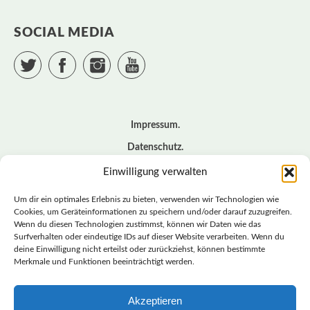
SOCIAL MEDIA
Twitter
Facebook
Instagram
YouTube
Impressum
Datenschutz
Cookie – Richtlinie (EU)
Einwilligung verwalten
Kontakt
Um dir ein optimales Erlebnis zu bieten, verwenden wir Technologien wie
Cookies, um Geräteinformationen zu speichern und/oder darauf zuzugreifen.
Wenn du diesen Technologien zustimmst, können wir Daten wie das
© BASISDEMOKRATISCHE PARTEI DEUTSCHLAND *
Surfverhalten oder eindeutige IDs auf dieser Website verarbeiten. Wenn du
LANDESVERBAND SACHSEN
deine Einwilligung nicht erteilst oder zurückziehst, können bestimmte
Merkmale und Funktionen beeinträchtigt werden.
Akzeptieren
LANDESVERBAND