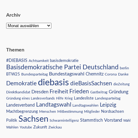
Archiv
Themen
#DIEBASIS
Achtsamkeit
basisdemokratie
Basisdemokratische Partei Deutschland
berlin
Bundestagswahl
BTW25
Chemnitz
Corona
Bundesparteitag
Danke
diebasis
Demokratie
dieBasisSachsen
dieZeitung
Freiheit
Frieden
Dresden
Gründung
Direktkandidat
Gastbeitrag
Landesliste
Gründung eines Landesverbands
Hilfe
Krieg
Landesparteitag
Landtagswahl
Leipzig
Landesverband
Landtagswahlen
Nordsachsen
Machtbegrenzung
Menschen
Mitbestimmung
Mitglieder
Sachsen
Vorstand
Stammtisch
Politik
Schwarmintelligenz
Wahl
Wahlen
Zukunft
Youtube
Zwickau