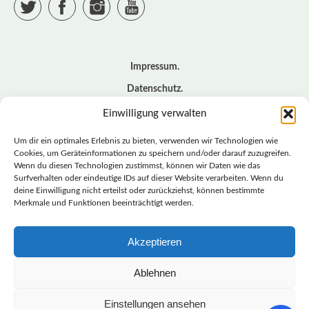
Twitter
Facebook
Instagram
YouTube
Impressum
Datenschutz
Cookie – Richtlinie (EU)
Einwilligung verwalten
Kontakt
Um dir ein optimales Erlebnis zu bieten, verwenden wir Technologien wie
Cookies, um Geräteinformationen zu speichern und/oder darauf zuzugreifen.
Wenn du diesen Technologien zustimmst, können wir Daten wie das
© BASISDEMOKRATISCHE PARTEI DEUTSCHLAND *
Surfverhalten oder eindeutige IDs auf dieser Website verarbeiten. Wenn du
LANDESVERBAND SACHSEN
deine Einwilligung nicht erteilst oder zurückziehst, können bestimmte
Merkmale und Funktionen beeinträchtigt werden.
Akzeptieren
LANDESVERBAND
SACHSEN | DIEBASIS
Ablehnen
Einstellungen ansehen
BASISDEMOKRATISCHE PARTEI DEUTSCHLAND –