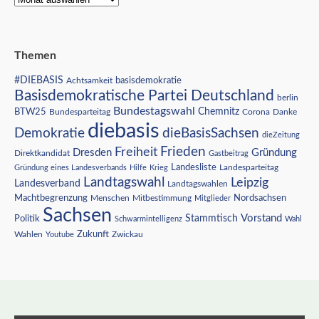
Themen
#DIEBASIS
Achtsamkeit
basisdemokratie
Basisdemokratische Partei Deutschland
berlin
Bundestagswahl
BTW25
Chemnitz
Corona
Bundesparteitag
Danke
diebasis
Demokratie
dieBasisSachsen
dieZeitung
Freiheit
Frieden
Dresden
Gründung
Direktkandidat
Gastbeitrag
Landesliste
Gründung eines Landesverbands
Hilfe
Krieg
Landesparteitag
Landtagswahl
Leipzig
Landesverband
Landtagswahlen
Nordsachsen
Machtbegrenzung
Menschen
Mitbestimmung
Mitglieder
Sachsen
Vorstand
Stammtisch
Politik
Schwarmintelligenz
Wahl
Wahlen
Zukunft
Youtube
Zwickau