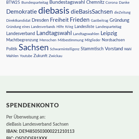
Bundestagswahl
BTW25
Chemnitz
Corona
Bundesparteitag
Danke
diebasis
Demokratie
dieBasisSachsen
dieZeitung
Freiheit
Frieden
Dresden
Gründung
Direktkandidat
Gastbeitrag
Landesliste
Gründung eines Landesverbands
Hilfe
Krieg
Landesparteitag
Landtagswahl
Leipzig
Landesverband
Landtagswahlen
Nordsachsen
Machtbegrenzung
Menschen
Mitbestimmung
Mitglieder
Sachsen
Vorstand
Stammtisch
Politik
Schwarmintelligenz
Wahl
Wahlen
Zukunft
Youtube
Zwickau
SPENDENKONTO
Per Überweisung an:
dieBasis Landesverband Sachsen
IBAN: DE94850503000221210113
BIC: OSDDDE81XXX