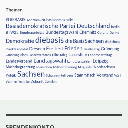
Themen
#DIEBASIS
Achtsamkeit
basisdemokratie
Basisdemokratische Partei Deutschland
berlin
Bundestagswahl
BTW25
Chemnitz
Corona
Bundesparteitag
Danke
diebasis
Demokratie
dieBasisSachsen
dieZeitung
Freiheit
Frieden
Dresden
Gründung
Direktkandidat
Gastbeitrag
Landesliste
Gründung eines Landesverbands
Hilfe
Krieg
Landesparteitag
Landtagswahl
Leipzig
Landesverband
Landtagswahlen
Nordsachsen
Machtbegrenzung
Menschen
Mitbestimmung
Mitglieder
Sachsen
Vorstand
Stammtisch
Politik
Schwarmintelligenz
Wahl
Wahlen
Zukunft
Youtube
Zwickau
SPENDENKONTO