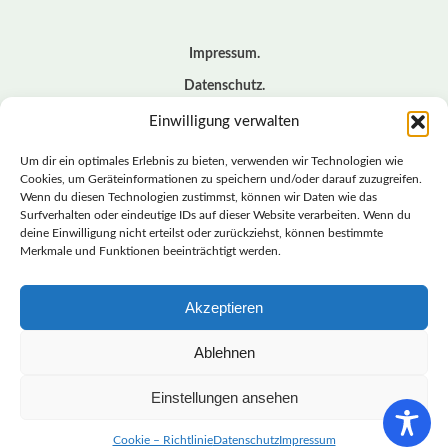
Impressum
Datenschutz
Cookie – Richtlinie (EU)
Einwilligung verwalten
Kontakt
Um dir ein optimales Erlebnis zu bieten, verwenden wir Technologien wie
Cookies, um Geräteinformationen zu speichern und/oder darauf zuzugreifen.
Wenn du diesen Technologien zustimmst, können wir Daten wie das
© BASISDEMOKRATISCHE PARTEI DEUTSCHLAND *
Surfverhalten oder eindeutige IDs auf dieser Website verarbeiten. Wenn du
LANDESVERBAND SACHSEN
deine Einwilligung nicht erteilst oder zurückziehst, können bestimmte
Merkmale und Funktionen beeinträchtigt werden.
Akzeptieren
LANDESVERBAND
SACHSEN | DIEBASIS
Ablehnen
Einstellungen ansehen
BASISDEMOKRATISCHE PARTEI DEUTSCHLAND –
LANDESVERBAND SACHSEN
Cookie – Richtlinie
Datenschutz
Impressum