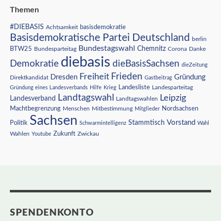
Themen
#DIEBASIS
Achtsamkeit
basisdemokratie
Basisdemokratische Partei Deutschland
berlin
Bundestagswahl
BTW25
Chemnitz
Corona
Bundesparteitag
Danke
diebasis
Demokratie
dieBasisSachsen
dieZeitung
Freiheit
Frieden
Dresden
Gründung
Direktkandidat
Gastbeitrag
Landesliste
Gründung eines Landesverbands
Hilfe
Krieg
Landesparteitag
Landtagswahl
Leipzig
Landesverband
Landtagswahlen
Nordsachsen
Machtbegrenzung
Menschen
Mitbestimmung
Mitglieder
Sachsen
Vorstand
Stammtisch
Politik
Schwarmintelligenz
Wahl
Wahlen
Zukunft
Youtube
Zwickau
SPENDENKONTO