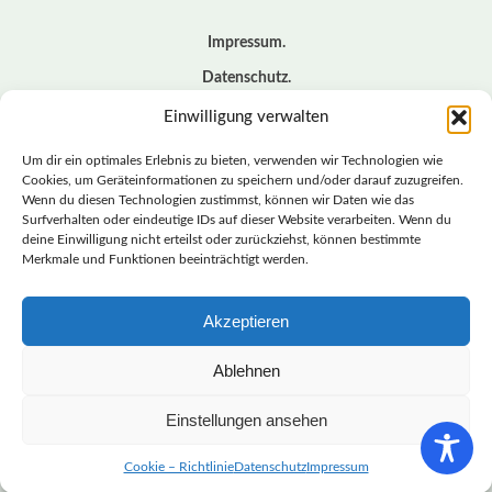
Impressum
Datenschutz
Cookie – Richtlinie (EU)
Einwilligung verwalten
Kontakt
Um dir ein optimales Erlebnis zu bieten, verwenden wir Technologien wie
Cookies, um Geräteinformationen zu speichern und/oder darauf zuzugreifen.
Wenn du diesen Technologien zustimmst, können wir Daten wie das
© BASISDEMOKRATISCHE PARTEI DEUTSCHLAND *
Surfverhalten oder eindeutige IDs auf dieser Website verarbeiten. Wenn du
LANDESVERBAND SACHSEN
deine Einwilligung nicht erteilst oder zurückziehst, können bestimmte
Merkmale und Funktionen beeinträchtigt werden.
Akzeptieren
LANDESVERBAND
SACHSEN | DIEBASIS
Ablehnen
Einstellungen ansehen
BASISDEMOKRATISCHE PARTEI DEUTSCHLAND –
LANDESVERBAND SACHSEN
Cookie – Richtlinie
Datenschutz
Impressum