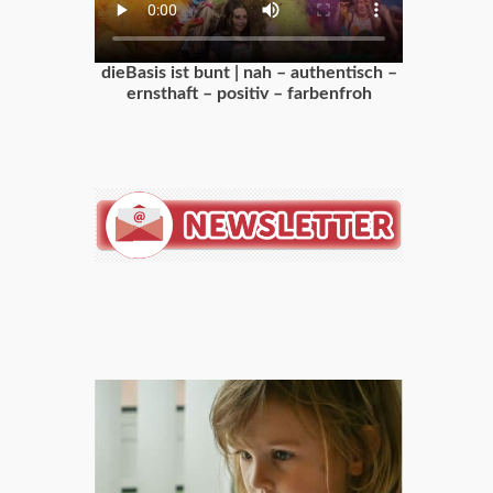
dieBasis ist bunt | nah – authentisch –
ernsthaft – positiv – farbenfroh