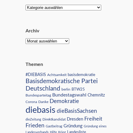
Archiv
Themen
#DIEBASIS
Achtsamkeit
basisdemokratie
Basisdemokratische Partei
Deutschland
BTW25
berlin
Bundestagswahl
Chemnitz
Bundesparteitag
Demokratie
Corona
Danke
diebasis
dieBasisSachsen
Freiheit
Dresden
Direktkandidat
dieZeitung
Frieden
Gründung
Gastbeitrag
Gründung eines
Landesliste
Landesverbands
Hilfe
Krieg