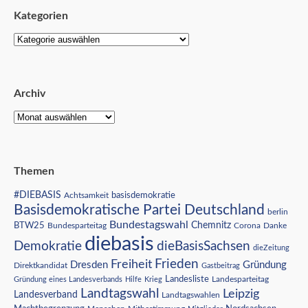
Kategorien
Archiv
Themen
#DIEBASIS
Achtsamkeit
basisdemokratie
Basisdemokratische Partei Deutschland
berlin
Bundestagswahl
BTW25
Chemnitz
Corona
Bundesparteitag
Danke
diebasis
Demokratie
dieBasisSachsen
dieZeitung
Freiheit
Frieden
Dresden
Gründung
Direktkandidat
Gastbeitrag
Landesliste
Gründung eines Landesverbands
Hilfe
Krieg
Landesparteitag
Landtagswahl
Leipzig
Landesverband
Landtagswahlen