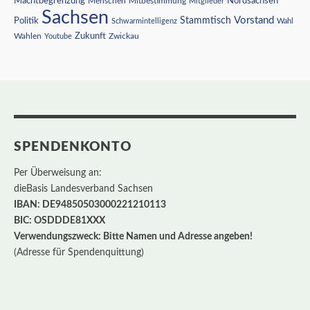
Nordsachsen
Machtbegrenzung
Menschen
Mitbestimmung
Mitglieder
Sachsen
Vorstand
Stammtisch
Politik
Schwarmintelligenz
Wahl
Wahlen
Zukunft
Youtube
Zwickau
SPENDENKONTO
Per Überweisung an:
dieBasis Landesverband Sachsen
IBAN: DE94850503000221210113
BIC: OSDDDE81XXX
Verwendungszweck: Bitte Namen und Adresse angeben!
(Adresse für Spendenquittung)