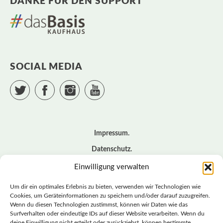
DANKE FÜR DEN SUPPORT
SOCIAL MEDIA
Twitter
Facebook
Instagram
YouTube
Impressum
Datenschutz
Cookie – Richtlinie (EU)
Einwilligung verwalten
Kontakt
Um dir ein optimales Erlebnis zu bieten, verwenden wir Technologien wie
Cookies, um Geräteinformationen zu speichern und/oder darauf zuzugreifen.
Wenn du diesen Technologien zustimmst, können wir Daten wie das
© BASISDEMOKRATISCHE PARTEI DEUTSCHLAND *
Surfverhalten oder eindeutige IDs auf dieser Website verarbeiten. Wenn du
LANDESVERBAND SACHSEN
deine Einwilligung nicht erteilst oder zurückziehst, können bestimmte