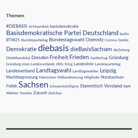
Themen
#DIEBASIS
Achtsamkeit
basisdemokratie
Basisdemokratische Partei Deutschland
berlin
Bundestagswahl
BTW25
Chemnitz
Corona
Bundesparteitag
Danke
diebasis
Demokratie
dieBasisSachsen
dieZeitung
Freiheit
Frieden
Dresden
Gründung
Direktkandidat
Gastbeitrag
Landesliste
Gründung eines Landesverbands
Hilfe
Krieg
Landesparteitag
Landtagswahl
Leipzig
Landesverband
Landtagswahlen
Nordsachsen
Machtbegrenzung
Menschen
Mitbestimmung
Mitglieder
Sachsen
Vorstand
Stammtisch
Politik
Schwarmintelligenz
Wahl
Wahlen
Zukunft
Youtube
Zwickau