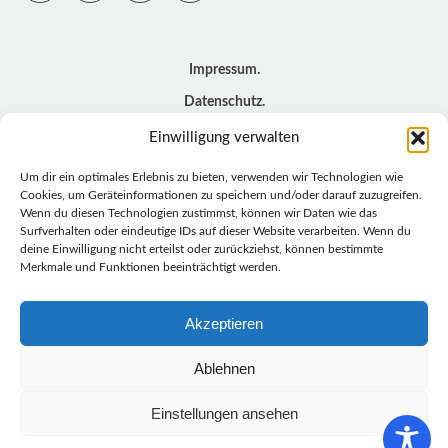
Impressum
Datenschutz
Cookie – Richtlinie (EU)
Einwilligung verwalten
Kontakt
Um dir ein optimales Erlebnis zu bieten, verwenden wir Technologien wie
Cookies, um Geräteinformationen zu speichern und/oder darauf zuzugreifen.
Wenn du diesen Technologien zustimmst, können wir Daten wie das
© BASISDEMOKRATISCHE PARTEI DEUTSCHLAND *
Surfverhalten oder eindeutige IDs auf dieser Website verarbeiten. Wenn du
LANDESVERBAND SACHSEN
deine Einwilligung nicht erteilst oder zurückziehst, können bestimmte
Merkmale und Funktionen beeinträchtigt werden.
Akzeptieren
LANDESVERBAND
SACHSEN | DIEBASIS
Ablehnen
Einstellungen ansehen
BASISDEMOKRATISCHE PARTEI DEUTSCHLAND –
LANDESVERBAND SACHSEN