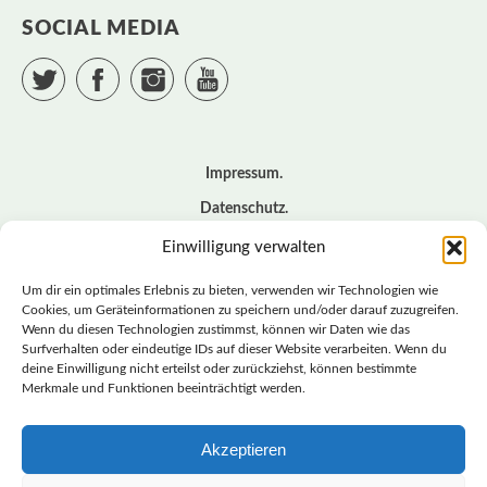
SOCIAL MEDIA
Twitter
Facebook
Instagram
YouTube
Impressum
Datenschutz
Cookie – Richtlinie (EU)
Einwilligung verwalten
Kontakt
Um dir ein optimales Erlebnis zu bieten, verwenden wir Technologien wie
Cookies, um Geräteinformationen zu speichern und/oder darauf zuzugreifen.
Wenn du diesen Technologien zustimmst, können wir Daten wie das
© BASISDEMOKRATISCHE PARTEI DEUTSCHLAND *
Surfverhalten oder eindeutige IDs auf dieser Website verarbeiten. Wenn du
LANDESVERBAND SACHSEN
deine Einwilligung nicht erteilst oder zurückziehst, können bestimmte
Merkmale und Funktionen beeinträchtigt werden.
Akzeptieren
LANDESVERBAND