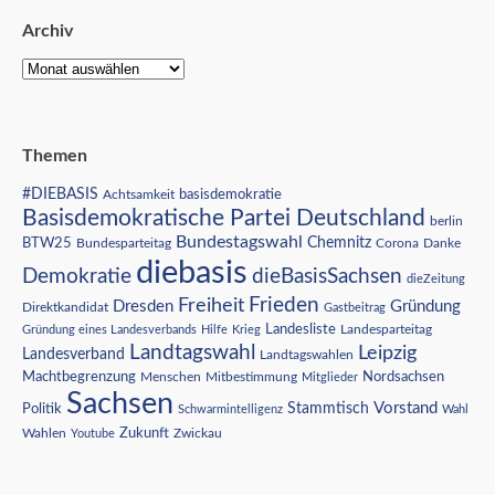
Archiv
Themen
#DIEBASIS
Achtsamkeit
basisdemokratie
Basisdemokratische Partei Deutschland
berlin
Bundestagswahl
BTW25
Chemnitz
Corona
Bundesparteitag
Danke
diebasis
Demokratie
dieBasisSachsen
dieZeitung
Freiheit
Frieden
Dresden
Gründung
Direktkandidat
Gastbeitrag
Landesliste
Gründung eines Landesverbands
Hilfe
Krieg
Landesparteitag
Landtagswahl
Leipzig
Landesverband
Landtagswahlen
Nordsachsen
Machtbegrenzung
Menschen
Mitbestimmung
Mitglieder
Sachsen
Vorstand
Stammtisch
Politik
Schwarmintelligenz
Wahl
Wahlen
Zukunft
Youtube
Zwickau