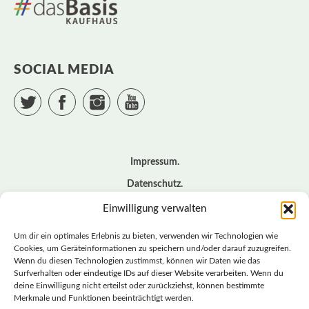
SOCIAL MEDIA
Twitter
Facebook
Instagram
YouTube
Impressum
Datenschutz
Cookie – Richtlinie (EU)
Einwilligung verwalten
Kontakt
Um dir ein optimales Erlebnis zu bieten, verwenden wir Technologien wie
Cookies, um Geräteinformationen zu speichern und/oder darauf zuzugreifen.
Wenn du diesen Technologien zustimmst, können wir Daten wie das
© BASISDEMOKRATISCHE PARTEI DEUTSCHLAND *
Surfverhalten oder eindeutige IDs auf dieser Website verarbeiten. Wenn du
LANDESVERBAND SACHSEN
deine Einwilligung nicht erteilst oder zurückziehst, können bestimmte
Merkmale und Funktionen beeinträchtigt werden.