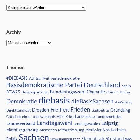
Archiv
Themen
#DIEBASIS
Achtsamkeit
basisdemokratie
Basisdemokratische Partei Deutschland
berlin
Bundestagswahl
BTW25
Chemnitz
Corona
Bundesparteitag
Danke
diebasis
Demokratie
dieBasisSachsen
dieZeitung
Freiheit
Frieden
Dresden
Gründung
Direktkandidat
Gastbeitrag
Landesliste
Gründung eines Landesverbands
Hilfe
Krieg
Landesparteitag
Landtagswahl
Leipzig
Landesverband
Landtagswahlen
Nordsachsen
Machtbegrenzung
Menschen
Mitbestimmung
Mitglieder
Sachsen
Vorstand
Stammtisch
Politik
Schwarmintelligenz
Wahl