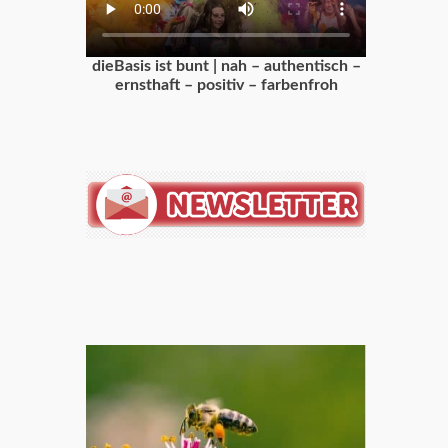
dieBasis ist bunt | nah – authentisch –
ernsthaft – positiv – farbenfroh