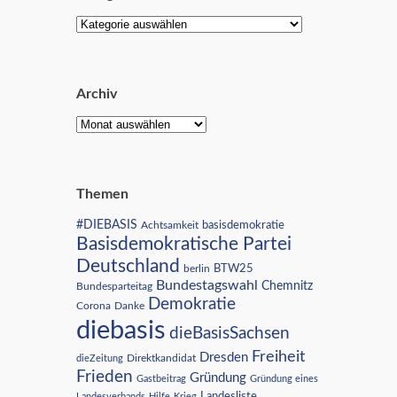
Archiv
Themen
#DIEBASIS
Achtsamkeit
basisdemokratie
Basisdemokratische Partei
Deutschland
BTW25
berlin
Bundestagswahl
Chemnitz
Bundesparteitag
Demokratie
Corona
Danke
diebasis
dieBasisSachsen
Freiheit
Dresden
Direktkandidat
dieZeitung
Frieden
Gründung
Gastbeitrag
Gründung eines
Landesliste
Landesverbands
Hilfe
Krieg