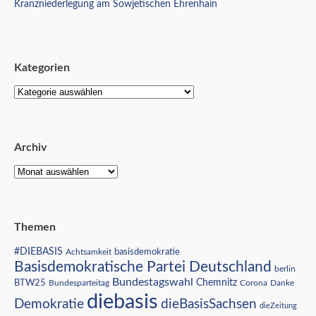
Kranzniederlegung am Sowjetischen Ehrenhain
Kategorien
Archiv
Themen
#DIEBASIS
Achtsamkeit
basisdemokratie
Basisdemokratische Partei Deutschland
berlin
Bundestagswahl
BTW25
Chemnitz
Corona
Bundesparteitag
Danke
diebasis
Demokratie
dieBasisSachsen
dieZeitung