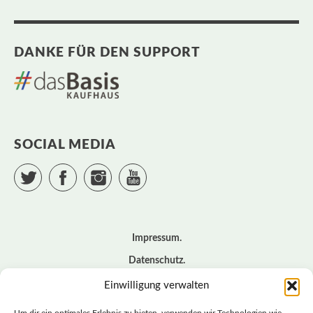
DANKE FÜR DEN SUPPORT
SOCIAL MEDIA
Twitter
Facebook
Instagram
YouTube
Impressum
Datenschutz
Cookie – Richtlinie (EU)
Einwilligung verwalten
Kontakt