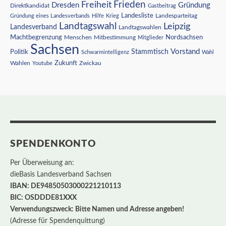
Freiheit
Frieden
Dresden
Gründung
Direktkandidat
Gastbeitrag
Landesliste
Gründung eines Landesverbands
Hilfe
Krieg
Landesparteitag
Landtagswahl
Leipzig
Landesverband
Landtagswahlen
Nordsachsen
Machtbegrenzung
Menschen
Mitbestimmung
Mitglieder
Sachsen
Vorstand
Stammtisch
Politik
Schwarmintelligenz
Wahl
Wahlen
Zukunft
Youtube
Zwickau
SPENDENKONTO
Per Überweisung an:
dieBasis Landesverband Sachsen
IBAN: DE94850503000221210113
BIC: OSDDDE81XXX
Verwendungszweck: Bitte Namen und Adresse angeben!
(Adresse für Spendenquittung)