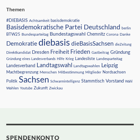
Themen
#DIEBASIS
Achtsamkeit
basisdemokratie
Basisdemokratische Partei Deutschland
berlin
Bundestagswahl
BTW25
Chemnitz
Corona
Bundesparteitag
Danke
diebasis
Demokratie
dieBasisSachsen
dieZeitung
Freiheit
Frieden
Dresden
Gründung
Direktkandidat
Gastbeitrag
Landesliste
Gründung eines Landesverbands
Hilfe
Krieg
Landesparteitag
Landtagswahl
Leipzig
Landesverband
Landtagswahlen
Nordsachsen
Machtbegrenzung
Menschen
Mitbestimmung
Mitglieder
Sachsen
Vorstand
Stammtisch
Politik
Schwarmintelligenz
Wahl
Wahlen
Zukunft
Youtube
Zwickau
SPENDENKONTO