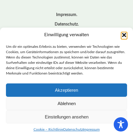
Impressum
Datenschutz
Cookie – Richtlinie (EU)
Einwilligung verwalten
Kontakt
Um dir ein optimales Erlebnis zu bieten, verwenden wir Technologien wie
Cookies, um Geräteinformationen zu speichern und/oder darauf zuzugreifen.
Wenn du diesen Technologien zustimmst, können wir Daten wie das
© BASISDEMOKRATISCHE PARTEI DEUTSCHLAND *
Surfverhalten oder eindeutige IDs auf dieser Website verarbeiten. Wenn du
LANDESVERBAND SACHSEN
deine Einwilligung nicht erteilst oder zurückziehst, können bestimmte
Merkmale und Funktionen beeinträchtigt werden.
Akzeptieren
LANDESVERBAND
SACHSEN | DIEBASIS
Ablehnen
Einstellungen ansehen
BASISDEMOKRATISCHE PARTEI DEUTSCHLAND –
LANDESVERBAND SACHSEN
Cookie – Richtlinie
Datenschutz
Impressum