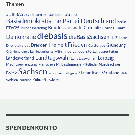
Themen
#DIEBASIS
Achtsamkeit
basisdemokratie
Basisdemokratische Partei Deutschland
berlin
Bundestagswahl
BTW25
Chemnitz
Corona
Bundesparteitag
Danke
diebasis
Demokratie
dieBasisSachsen
dieZeitung
Freiheit
Frieden
Dresden
Gründung
Direktkandidat
Gastbeitrag
Landesliste
Gründung eines Landesverbands
Hilfe
Krieg
Landesparteitag
Landtagswahl
Leipzig
Landesverband
Landtagswahlen
Nordsachsen
Machtbegrenzung
Menschen
Mitbestimmung
Mitglieder
Sachsen
Vorstand
Stammtisch
Politik
Schwarmintelligenz
Wahl
Wahlen
Zukunft
Youtube
Zwickau
SPENDENKONTO