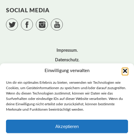
SOCIAL MEDIA
Twitter
Facebook
Instagram
YouTube
Impressum
Datenschutz
Cookie – Richtlinie (EU)
Einwilligung verwalten
Kontakt
Um dir ein optimales Erlebnis zu bieten, verwenden wir Technologien wie
Cookies, um Geräteinformationen zu speichern und/oder darauf zuzugreifen.
Wenn du diesen Technologien zustimmst, können wir Daten wie das
© BASISDEMOKRATISCHE PARTEI DEUTSCHLAND *
Surfverhalten oder eindeutige IDs auf dieser Website verarbeiten. Wenn du
LANDESVERBAND SACHSEN
deine Einwilligung nicht erteilst oder zurückziehst, können bestimmte
Merkmale und Funktionen beeinträchtigt werden.
Akzeptieren
LANDESVERBAND