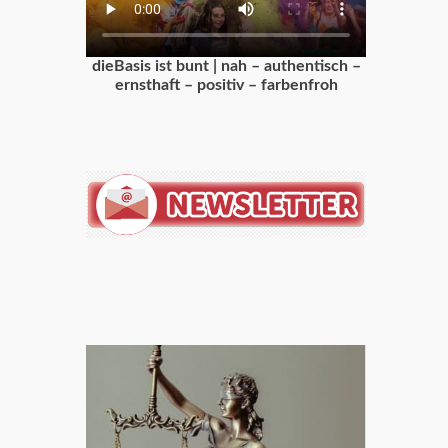
dieBasis ist bunt | nah – authentisch –
ernsthaft – positiv – farbenfroh