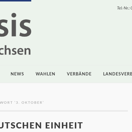
Tel.-Nr
NEWS
WAHLEN
VERBÄNDE
LANDESVER
GWORT ‘
3. OKTOBER
’
UTSCHEN EINHEIT