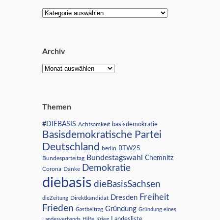
Archiv
Themen
#DIEBASIS
Achtsamkeit
basisdemokratie
Basisdemokratische Partei
Deutschland
BTW25
berlin
Bundestagswahl
Chemnitz
Bundesparteitag
Demokratie
Corona
Danke
diebasis
dieBasisSachsen
Freiheit
Dresden
Direktkandidat
dieZeitung
Frieden
Gründung
Gastbeitrag
Gründung eines
Landesliste
Landesverbands
Hilfe
Krieg