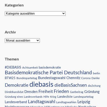
Kategorien
Archiv
Themen
#DIEBASIS
Achtsamkeit
basisdemokratie
Basisdemokratische Partei Deutschland
berlin
Bundestagswahl
BTW25
Chemnitz
Corona
Bundesparteitag
Danke
diebasis
Demokratie
dieBasisSachsen
dieZeitung
Freiheit
Frieden
Dresden
Gründung
Direktkandidat
Gastbeitrag
Landesliste
Gründung eines Landesverbands
Hilfe
Krieg
Landesparteitag
Landtagswahl
Leipzig
Landesverband
Landtagswahlen
Nordsachsen
Machtbegrenzung
Menschen
Mitbestimmung