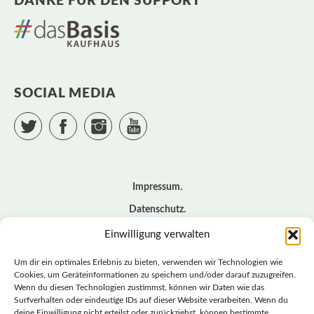
DANKE FÜR DEN SUPPORT
SOCIAL MEDIA
Twitter
Facebook
Instagram
YouTube
Impressum
Datenschutz
Cookie – Richtlinie (EU)
Einwilligung verwalten
Kontakt
Um dir ein optimales Erlebnis zu bieten, verwenden wir Technologien wie
Cookies, um Geräteinformationen zu speichern und/oder darauf zuzugreifen.
Wenn du diesen Technologien zustimmst, können wir Daten wie das
© BASISDEMOKRATISCHE PARTEI DEUTSCHLAND *
Surfverhalten oder eindeutige IDs auf dieser Website verarbeiten. Wenn du
LANDESVERBAND SACHSEN
deine Einwilligung nicht erteilst oder zurückziehst, können bestimmte