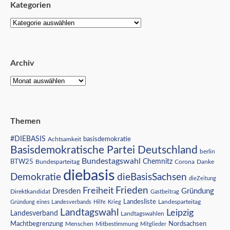
Kategorien
Archiv
Themen
#DIEBASIS
Achtsamkeit
basisdemokratie
Basisdemokratische Partei Deutschland
berlin
Bundestagswahl
BTW25
Chemnitz
Corona
Bundesparteitag
Danke
diebasis
Demokratie
dieBasisSachsen
dieZeitung
Freiheit
Frieden
Dresden
Gründung
Direktkandidat
Gastbeitrag
Landesliste
Gründung eines Landesverbands
Hilfe
Krieg
Landesparteitag
Landtagswahl
Leipzig
Landesverband
Landtagswahlen
Nordsachsen
Machtbegrenzung
Menschen
Mitbestimmung
Mitglieder