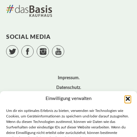
SOCIAL MEDIA
Twitter
Facebook
Instagram
YouTube
Impressum
Datenschutz
Cookie – Richtlinie (EU)
Einwilligung verwalten
Kontakt
Um dir ein optimales Erlebnis zu bieten, verwenden wir Technologien wie
Cookies, um Geräteinformationen zu speichern und/oder darauf zuzugreifen.
Wenn du diesen Technologien zustimmst, können wir Daten wie das
© BASISDEMOKRATISCHE PARTEI DEUTSCHLAND *
Surfverhalten oder eindeutige IDs auf dieser Website verarbeiten. Wenn du
LANDESVERBAND SACHSEN
deine Einwilligung nicht erteilst oder zurückziehst, können bestimmte