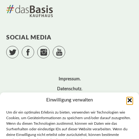
SOCIAL MEDIA
Twitter
Facebook
Instagram
YouTube
Impressum
Datenschutz
Cookie – Richtlinie (EU)
Einwilligung verwalten
Kontakt
Um dir ein optimales Erlebnis zu bieten, verwenden wir Technologien wie
Cookies, um Geräteinformationen zu speichern und/oder darauf zuzugreifen.
Wenn du diesen Technologien zustimmst, können wir Daten wie das
© BASISDEMOKRATISCHE PARTEI DEUTSCHLAND *
Surfverhalten oder eindeutige IDs auf dieser Website verarbeiten. Wenn du
LANDESVERBAND SACHSEN
deine Einwilligung nicht erteilst oder zurückziehst, können bestimmte