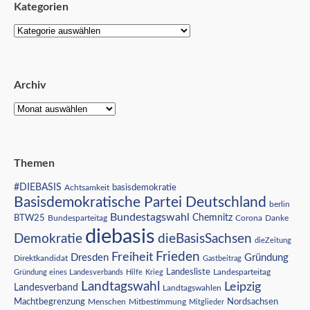
Kategorien
Archiv
Themen
#DIEBASIS
Achtsamkeit
basisdemokratie
Basisdemokratische Partei Deutschland
berlin
Bundestagswahl
BTW25
Chemnitz
Corona
Bundesparteitag
Danke
diebasis
Demokratie
dieBasisSachsen
dieZeitung
Freiheit
Frieden
Dresden
Gründung
Direktkandidat
Gastbeitrag
Landesliste
Gründung eines Landesverbands
Hilfe
Krieg
Landesparteitag
Landtagswahl
Leipzig
Landesverband
Landtagswahlen
Nordsachsen
Machtbegrenzung
Menschen
Mitbestimmung
Mitglieder