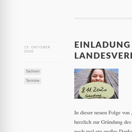
EINLADUNG
15. OKTOBER
2020
LANDESVER
Sachsen
Termine
In dieser neuen Folge von
herzlich zur Gründung des
noch mal ein großes Danke 