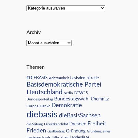
Archiv
Themen
#DIEBASIS
Achtsamkeit
basisdemokratie
Basisdemokratische Partei
Deutschland
BTW25
berlin
Bundestagswahl
Chemnitz
Bundesparteitag
Demokratie
Corona
Danke
diebasis
dieBasisSachsen
Freiheit
Dresden
Direktkandidat
dieZeitung
Frieden
Gründung
Gastbeitrag
Gründung eines
Landesliste
Landesverbands
Hilfe
Krieg