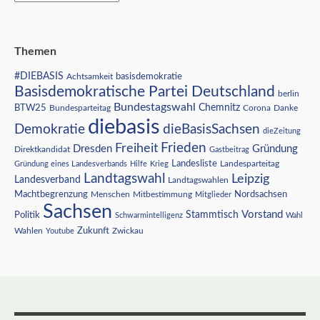
Themen
#DIEBASIS
Achtsamkeit
basisdemokratie
Basisdemokratische Partei Deutschland
berlin
Bundestagswahl
BTW25
Chemnitz
Corona
Bundesparteitag
Danke
diebasis
Demokratie
dieBasisSachsen
dieZeitung
Freiheit
Frieden
Dresden
Gründung
Direktkandidat
Gastbeitrag
Landesliste
Gründung eines Landesverbands
Hilfe
Krieg
Landesparteitag
Landtagswahl
Leipzig
Landesverband
Landtagswahlen
Nordsachsen
Machtbegrenzung
Menschen
Mitbestimmung
Mitglieder
Sachsen
Vorstand
Stammtisch
Politik
Schwarmintelligenz
Wahl
Wahlen
Zukunft
Youtube
Zwickau