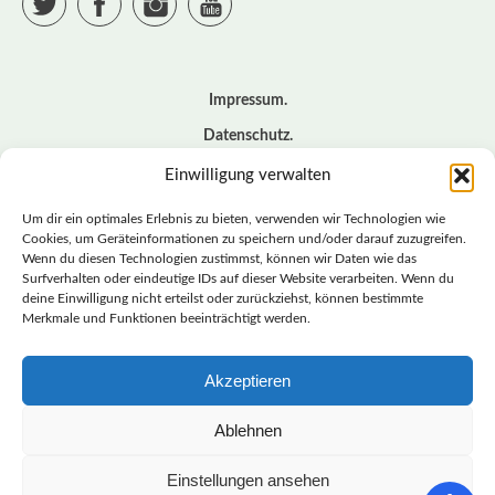
Impressum
Datenschutz
Cookie – Richtlinie (EU)
Einwilligung verwalten
Kontakt
Um dir ein optimales Erlebnis zu bieten, verwenden wir Technologien wie
Cookies, um Geräteinformationen zu speichern und/oder darauf zuzugreifen.
Wenn du diesen Technologien zustimmst, können wir Daten wie das
© BASISDEMOKRATISCHE PARTEI DEUTSCHLAND *
Surfverhalten oder eindeutige IDs auf dieser Website verarbeiten. Wenn du
LANDESVERBAND SACHSEN
deine Einwilligung nicht erteilst oder zurückziehst, können bestimmte
Merkmale und Funktionen beeinträchtigt werden.
Akzeptieren
LANDESVERBAND
SACHSEN | DIEBASIS
Ablehnen
Einstellungen ansehen
BASISDEMOKRATISCHE PARTEI DEUTSCHLAND –