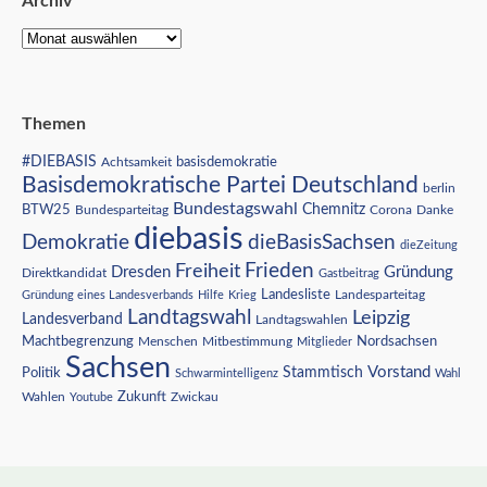
Archiv
Themen
#DIEBASIS
Achtsamkeit
basisdemokratie
Basisdemokratische Partei Deutschland
berlin
Bundestagswahl
BTW25
Chemnitz
Corona
Bundesparteitag
Danke
diebasis
Demokratie
dieBasisSachsen
dieZeitung
Freiheit
Frieden
Dresden
Gründung
Direktkandidat
Gastbeitrag
Landesliste
Gründung eines Landesverbands
Hilfe
Krieg
Landesparteitag
Landtagswahl
Leipzig
Landesverband
Landtagswahlen
Nordsachsen
Machtbegrenzung
Menschen
Mitbestimmung
Mitglieder
Sachsen
Vorstand
Stammtisch
Politik
Schwarmintelligenz
Wahl
Wahlen
Zukunft
Youtube
Zwickau