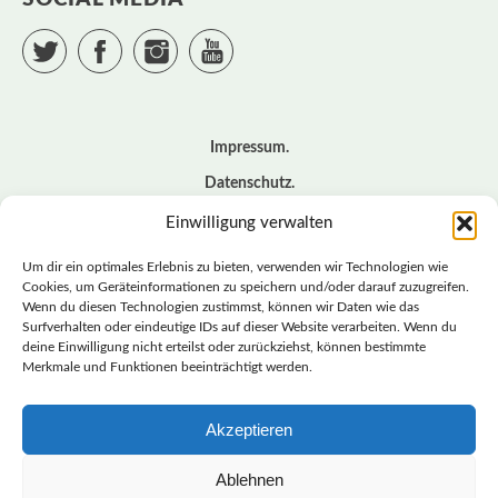
Twitter
Facebook
Instagram
YouTube
Impressum
Datenschutz
Cookie – Richtlinie (EU)
Einwilligung verwalten
Kontakt
Um dir ein optimales Erlebnis zu bieten, verwenden wir Technologien wie
Cookies, um Geräteinformationen zu speichern und/oder darauf zuzugreifen.
Wenn du diesen Technologien zustimmst, können wir Daten wie das
© BASISDEMOKRATISCHE PARTEI DEUTSCHLAND *
Surfverhalten oder eindeutige IDs auf dieser Website verarbeiten. Wenn du
LANDESVERBAND SACHSEN
deine Einwilligung nicht erteilst oder zurückziehst, können bestimmte
Merkmale und Funktionen beeinträchtigt werden.
Akzeptieren
LANDESVERBAND
SACHSEN | DIEBASIS
Ablehnen