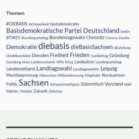
Themen
#DIEBASIS
Achtsamkeit
basisdemokratie
Basisdemokratische Partei Deutschland
berlin
Bundestagswahl
BTW25
Chemnitz
Corona
Bundesparteitag
Danke
diebasis
Demokratie
dieBasisSachsen
dieZeitung
Freiheit
Frieden
Dresden
Gründung
Direktkandidat
Gastbeitrag
Landesliste
Gründung eines Landesverbands
Hilfe
Krieg
Landesparteitag
Landtagswahl
Leipzig
Landesverband
Landtagswahlen
Nordsachsen
Machtbegrenzung
Menschen
Mitbestimmung
Mitglieder
Sachsen
Vorstand
Stammtisch
Politik
Schwarmintelligenz
Wahl
Wahlen
Zukunft
Youtube
Zwickau