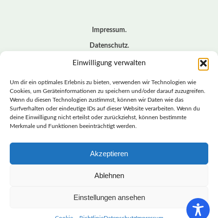
Impressum
Datenschutz
Cookie – Richtlinie (EU)
Einwilligung verwalten
Kontakt
Um dir ein optimales Erlebnis zu bieten, verwenden wir Technologien wie
Cookies, um Geräteinformationen zu speichern und/oder darauf zuzugreifen.
Wenn du diesen Technologien zustimmst, können wir Daten wie das
© BASISDEMOKRATISCHE PARTEI DEUTSCHLAND *
Surfverhalten oder eindeutige IDs auf dieser Website verarbeiten. Wenn du
LANDESVERBAND SACHSEN
deine Einwilligung nicht erteilst oder zurückziehst, können bestimmte
Merkmale und Funktionen beeinträchtigt werden.
Akzeptieren
LANDESVERBAND
SACHSEN | DIEBASIS
Ablehnen
Einstellungen ansehen
BASISDEMOKRATISCHE PARTEI DEUTSCHLAND –
LANDESVERBAND SACHSEN