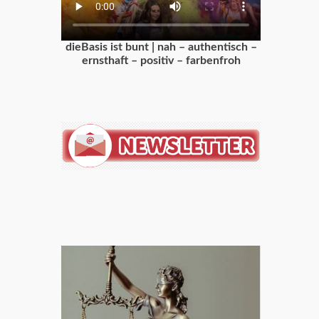
dieBasis ist bunt | nah – authentisch –
ernsthaft – positiv – farbenfroh