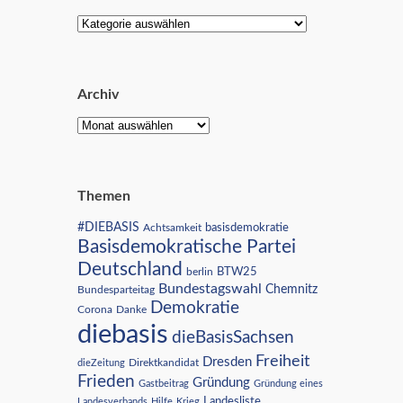
Archiv
Themen
#DIEBASIS
Achtsamkeit
basisdemokratie
Basisdemokratische Partei
Deutschland
BTW25
berlin
Bundestagswahl
Chemnitz
Bundesparteitag
Demokratie
Corona
Danke
diebasis
dieBasisSachsen
Freiheit
Dresden
Direktkandidat
dieZeitung
Frieden
Gründung
Gastbeitrag
Gründung eines
Landesliste
Landesverbands
Hilfe
Krieg