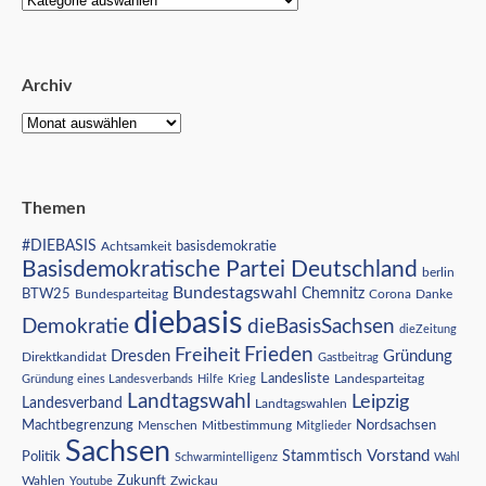
Archiv
Themen
#DIEBASIS
Achtsamkeit
basisdemokratie
Basisdemokratische Partei Deutschland
berlin
Bundestagswahl
BTW25
Chemnitz
Corona
Bundesparteitag
Danke
diebasis
Demokratie
dieBasisSachsen
dieZeitung
Freiheit
Frieden
Dresden
Gründung
Direktkandidat
Gastbeitrag
Landesliste
Gründung eines Landesverbands
Hilfe
Krieg
Landesparteitag
Landtagswahl
Leipzig
Landesverband
Landtagswahlen
Nordsachsen
Machtbegrenzung
Menschen
Mitbestimmung
Mitglieder
Sachsen
Vorstand
Stammtisch
Politik
Schwarmintelligenz
Wahl
Wahlen
Zukunft
Youtube
Zwickau