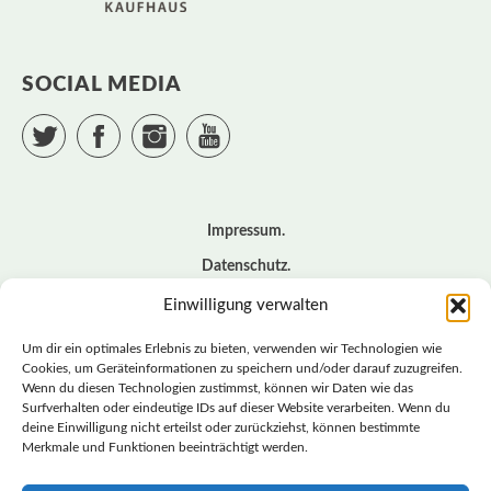
SOCIAL MEDIA
Twitter
Facebook
Instagram
YouTube
Impressum
Datenschutz
Cookie – Richtlinie (EU)
Einwilligung verwalten
Kontakt
Um dir ein optimales Erlebnis zu bieten, verwenden wir Technologien wie
Cookies, um Geräteinformationen zu speichern und/oder darauf zuzugreifen.
Wenn du diesen Technologien zustimmst, können wir Daten wie das
© BASISDEMOKRATISCHE PARTEI DEUTSCHLAND *
Surfverhalten oder eindeutige IDs auf dieser Website verarbeiten. Wenn du
LANDESVERBAND SACHSEN
deine Einwilligung nicht erteilst oder zurückziehst, können bestimmte
Merkmale und Funktionen beeinträchtigt werden.